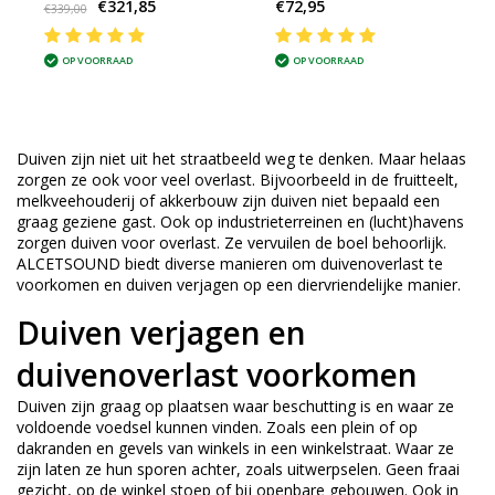
€321,85
€72,95
m = 25 m2
€339,00
OP VOORRAAD
OP VOORRAAD
Duiven zijn niet uit het straatbeeld weg te denken. Maar helaas
zorgen ze ook voor veel overlast. Bijvoorbeeld in de fruitteelt,
melkveehouderij of akkerbouw zijn duiven niet bepaald een
graag geziene gast. Ook op industrieterreinen en (lucht)havens
zorgen duiven voor overlast. Ze vervuilen de boel behoorlijk.
ALCETSOUND biedt diverse manieren om duivenoverlast te
voorkomen en duiven verjagen op een diervriendelijke manier.
Duiven verjagen en
duivenoverlast voorkomen
Duiven zijn graag op plaatsen waar beschutting is en waar ze
voldoende voedsel kunnen vinden. Zoals een plein of op
dakranden en gevels van winkels in een winkelstraat. Waar ze
zijn laten ze hun sporen achter, zoals uitwerpselen. Geen fraai
gezicht, op de winkel stoep of bij openbare gebouwen. Ook in