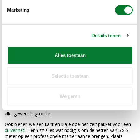
Marketing
Details tonen
Alles toestaan
Duivenoverlast voorkomen
Selectie toestaan
Behalve deze duivenpinnen zijn er ook nog diverse andere
manieren om duivenoverlast te voorkomen of om vogels te
verjagen. Denk bijvoorbeeld eens aan het gebruik van
Weigeren
duivennetten
. Ook dat is een hele effectieve manier om overlast
van duiven te voorkomen. ALCETSOUND levert deze netten in
elke gewenste grootte.
Ook bieden we een kant en klare doe-het-zelf pakket voor een
duivennet
. Hierin zit alles wat nodig is om de netten van 5 x 5
meter op een professionele manier aan te brengen. Plaats