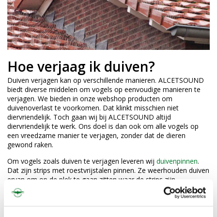
Hoe verjaag ik duiven?
Duiven verjagen kan op verschillende manieren. ALCETSOUND
biedt diverse middelen om vogels op eenvoudige manieren te
verjagen. We bieden in onze webshop producten om
duivenoverlast te voorkomen. Dat klinkt misschien niet
diervriendelijk. Toch gaan wij bij ALCETSOUND altijd
diervriendelijk te werk. Ons doel is dan ook om alle vogels op
een vreedzame manier te verjagen, zonder dat de dieren
gewond raken.
Om vogels zoals duiven te verjagen leveren wij
duivenpinnen
.
Dat zijn strips met roestvrijstalen pinnen. Ze weerhouden duiven
ervan om op de plek te gaan zitten waar de strips zijn
aangebracht. U kunt kiezen uit strips van RVS of van kunststof.
De pinnen zijn altijd van roestvrijstaal. Deze strips
monteert
u
eenvoudig op elke ondergrond. Op die manier kunt u
vogels
verjagen
en duivenoverlast voorkomen. Direct uit voorraad