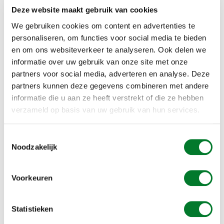
leverbaar.
Deze website maakt gebruik van cookies
Duivenpinnen plaatsen
We gebruiken cookies om content en advertenties te
personaliseren, om functies voor social media te bieden
Wanneer u duivenoverlast ervaart, kunt u eenvoudig onze strips
en om ons websiteverkeer te analyseren. Ook delen we
op uw dakrand, vensterbank of balkonleuning
monteren
. Onze
informatie over uw gebruik van onze site met onze
strips van
RVS
of
kunststof
zijn voorzien van roestvrij stalen
duivenpinnen en hebben een lengte van 50 of 100 centimeter.
partners voor social media, adverteren en analyse. Deze
partners kunnen deze gegevens combineren met andere
Onze (kunststof) duivenpinnen kunt u eenvoudig zelf op elke
informatie die u aan ze heeft verstrekt of die ze hebben
ondergrond aanbrengen met onze zeer
goed hechtende
montagekit
. Deze kit hardt niet uit en blijft flexibel. Hierdoor blijft
verzameld op basis van uw gebruik van hun services.
de strip jarenlang goed vastzitten. In tegenstelling tot andere
kitsoorten is onze montagekit uiterst geschikt voor een
Toestemmingsselectie
ondergrond die voortdurend uitzet en krimpt onder invloed van
wisselende buitentemperaturen.
Noodzakelijk
Op plaatsen waar men zich aan deze pinnen zou kunnen
bezeren zoals raamkozijnen of balkons adviseren we het
Voorkeuren
gebruik van een
duivenwerende veer
.
Statistieken