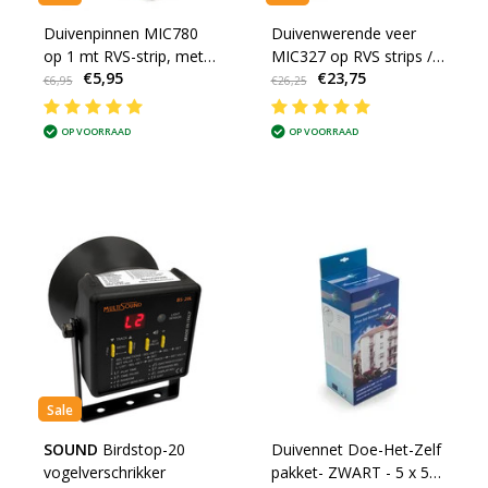
Duivenpinnen MIC780
Duivenwerende veer
op 1 mt RVS-strip, met
MIC327 op RVS strips /
€5,95
€23,75
80 RVS pinnen 10 cm
blister van 4 veren -
€6,95
€26,25
hoog - 1 mt/st
goed voor 5 meter
OP VOORRAAD
OP VOORRAAD
Sale
SOUND
Birdstop-20
Duivennet Doe-Het-Zelf
vogelverschrikker
pakket- ZWART - 5 x 5