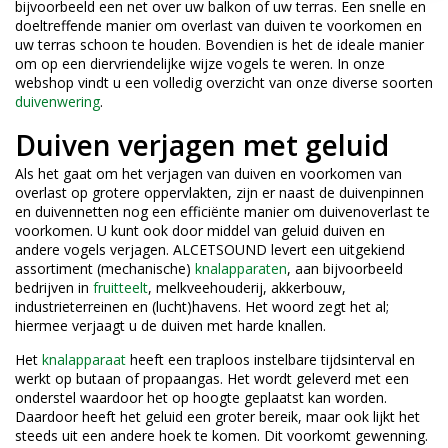
bijvoorbeeld een net over uw balkon of uw terras. Een snelle en
doeltreffende manier om overlast van duiven te voorkomen en
uw terras schoon te houden. Bovendien is het de ideale manier
om op een diervriendelijke wijze vogels te weren. In onze
webshop vindt u een volledig overzicht van onze diverse soorten
duivenwering
.
Duiven verjagen met geluid
Als het gaat om het verjagen van duiven en voorkomen van
overlast op grotere oppervlakten, zijn er naast de duivenpinnen
en duivennetten nog een efficiënte manier om duivenoverlast te
voorkomen. U kunt ook door middel van geluid duiven en
andere vogels verjagen. ALCETSOUND levert een uitgekiend
assortiment (mechanische)
knalapparaten
, aan bijvoorbeeld
bedrijven in
fruitteelt
, melkveehouderij, akkerbouw,
industrieterreinen en (lucht)havens. Het woord zegt het al;
hiermee verjaagt u de duiven met harde knallen.
Het
knalapparaat
heeft een traploos instelbare tijdsinterval en
werkt op butaan of propaangas. Het wordt geleverd met een
onderstel waardoor het op hoogte geplaatst kan worden.
Daardoor heeft het geluid een groter bereik, maar ook lijkt het
steeds uit een andere hoek te komen. Dit voorkomt gewenning.