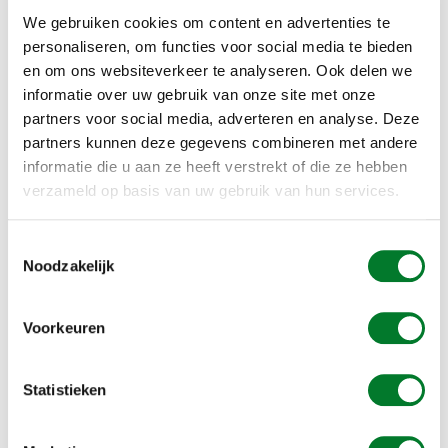
De meest bekende manier om vogels te verjagen is natuurlijk de
We gebruiken cookies om content en advertenties te
vogelverschrikker
. Maar in het geval van duiven op de dakrand is
personaliseren, om functies voor social media te bieden
dat misschien een vreemd gezicht. Ook het inzetten van
en om ons websiteverkeer te analyseren. Ook delen we
knalapparaten
is niet erg wenselijk op het dak van bijvoorbeeld
een appartementencomplex. ALCETSOUND heeft diverse
informatie over uw gebruik van onze site met onze
manieren om vogeloverlast op diervriendelijk manier te
partners voor social media, adverteren en analyse. Deze
voorkomen. Bij overlast op de dakrand kunt u bijvoorbeeld
partners kunnen deze gegevens combineren met andere
gebruik maken van onze
duivenpinnen
.
informatie die u aan ze heeft verstrekt of die ze hebben
verzameld op basis van uw gebruik van hun services.
Toestemmingsselectie
Noodzakelijk
Voorkeuren
Statistieken