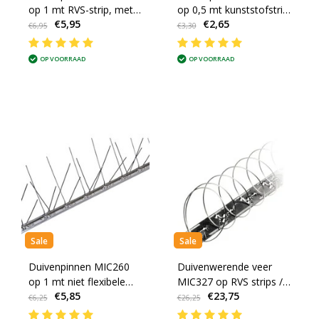
op 1 mt RVS-strip, met
op 0,5 mt kunststofstrip,
€5,95
€2,65
80 RVS pinnen 10 cm
30 RVS-pinnen - 0,5
€6,95
€3,30
hoog - 1 mt/st
mt/st
OP VOORRAAD
OP VOORRAAD
Sale
Sale
Duivenpinnen MIC260
Duivenwerende veer
op 1 mt niet flexibele
MIC327 op RVS strips /
€5,85
€23,75
RVS-strip 100 cm, 60
blister van 4 veren -
€6,25
€26,25
RVS pinnen - 1 mt/st
goed voor 5 meter