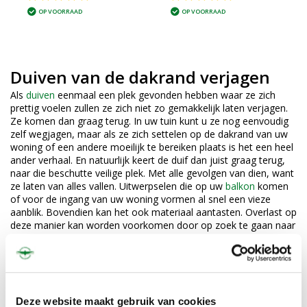
OP VOORRAAD
OP VOORRAAD
Duiven van de dakrand verjagen
Als
duiven
eenmaal een plek gevonden hebben waar ze zich
prettig voelen zullen ze zich niet zo gemakkelijk laten verjagen.
Ze komen dan graag terug. In uw tuin kunt u ze nog eenvoudig
zelf wegjagen, maar als ze zich settelen op de dakrand van uw
woning of een andere moeilijk te bereiken plaats is het een heel
ander verhaal. En natuurlijk keert de duif dan juist graag terug,
naar die beschutte veilige plek. Met alle gevolgen van dien, want
ze laten van alles vallen. Uitwerpselen die op uw
balkon
komen
of voor de ingang van uw woning vormen al snel een vieze
aanblik. Bovendien kan het ook materiaal aantasten. Overlast op
deze manier kan worden voorkomen door op zoek te gaan naar
efficiënte en diervriendelijke middelen om
vogeloverlast
tegen te
gaan.
Overlast van duiven in de dakrand
voorkomen
Deze website maakt gebruik van cookies