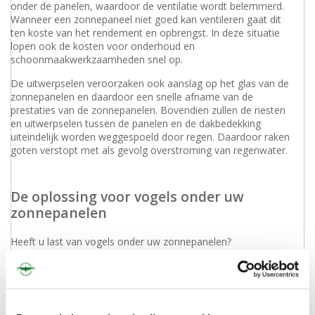
onder de panelen, waardoor de ventilatie wordt belemmerd.
Wanneer een zonnepaneel niet goed kan ventileren gaat dit
ten koste van het rendement en opbrengst. In deze situatie
lopen ook de kosten voor onderhoud en
schoonmaakwerkzaamheden snel op.
De uitwerpselen veroorzaken ook aanslag op het glas van de
zonnepanelen en daardoor een snelle afname van de
prestaties van de zonnepanelen. Bovendien zullen de nesten
en uitwerpselen tussen de panelen en de dakbedekking
uiteindelijk worden weggespoeld door regen. Daardoor raken
goten verstopt met als gevolg overstroming van regenwater.
De oplossing voor vogels onder uw
zonnepanelen
Heeft u last van vogels onder uw zonnepanelen?
ALCETSOUND heeft de oplossingen om dit probleem direct
effectief aan te pakken. Onze oplossing zorgt ervoor dat al
deze problemen opgelost zijn, op een diervriendelijke manier.
ALCETSOUND heeft hiervoor de
BirdBarrier
. Deze