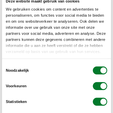
innovatieve oplossing zorgt voor snelle en volledige afdichting
Deze website maakt gebruik van cookies
van de opening tussen het dak en de zonnepanelen. Het is
We gebruiken cookies om content en advertenties te
gemakkelijk, snel en veilig te installeren en is bruikbaar alle
personaliseren, om functies voor social media te bieden
soorten zonnepanelen. Eenmaal geplaatst en correct
afgesteld, zal het duiven en vogels afweren. Dankzij zijn
en om ons websiteverkeer te analyseren. Ook delen we
speciale vorm en materiaal past het zich aan alle
informatie over uw gebruik van onze site met onze
paneelvormen en verschillende dakgolvingen. De prestaties
partners voor social media, adverteren en analyse. Deze
van de panelen blijft hierdoor ongewijzigd.
partners kunnen deze gegevens combineren met andere
informatie die u aan ze heeft verstrekt of die ze hebben
verzameld op basis van uw gebruik van hun services.
Toestemmingsselectie
Noodzakelijk
Voorkeuren
Statistieken