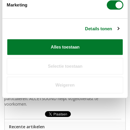
Marketing
Details tonen
Vogelafweer op maat, ook voor
zonnepanelen
Alles toestaan
Bij ALCETSOUND gaan we altijd diervriendelijk te werk. We
bieden in onze webshop diverse middelen om vogeloverlast
te voorkomen met als uitgangspunt om alle vogels op een
Selectie toestaan
vreedzame manier te verjagen zonder dat de dieren gewond
raken.
Wilt u weten welk middel tegen overlast van duiven u het
Weigeren
beste kunt gebruiken? Aarzel dan niet en neem contact met
ons op. We adviseren en leveren aan zowel bedrijven als
particulieren. ALCETSOUND helpt vogeloverlast te
voorkomen.
Recente artikelen