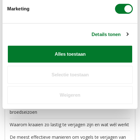
Recente artikelen
Marketing
Ganzen op je terrein of sportveld: welke vogelwering werkt
het beste?
Details tonen
Spreeuwen verjagen: waarom ze in zwermen komen en
wat je kunt doen
Alles toestaan
Lente-checklist: bereid je pand voor op het vogelseizoen
Vogeloverlast in de winter: waarom duiven juist dan op je
Selectie toestaan
dak zitten
Vogelwering vóór het broedseizoen: wanneer moet je actie
ondernemen?
Weigeren
Meeuwen op platte daken, plan van aanpak voor het
broedseizoen
Waarom kraaien zo lastig te verjagen zijn en wat wél werkt
De meest effectieve manieren om vogels te verjagen van