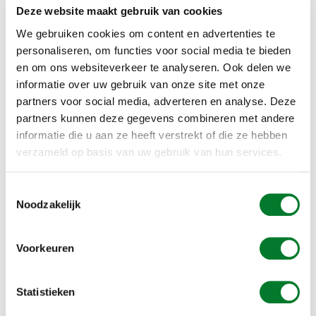
met nepeieren of het behandelen van de eieren van de vogels
Deze website maakt gebruik van cookies
met een speciale olie waardoor de eieren niet uitkomen,
mochten niet baten. Ook door inzet van valken nam de
We gebruiken cookies om content en advertenties te
overlast niet af.
personaliseren, om functies voor social media te bieden
en om ons websiteverkeer te analyseren. Ook delen we
Daarom worden de inwoners nu ingezet. Zij kunnen een
bedrag tot 350 euro ontvangen van de gemeente als ze
informatie over uw gebruik van onze site met onze
aanpassingen doen op hun dak die ervoor zorgen dat
partners voor social media, adverteren en analyse. Deze
meeuwen zich daar niet meer nestelen. Voorbeelden hiervan
partners kunnen deze gegevens combineren met andere
zijn het spannen van draden of netten of het aanleggen van
informatie die u aan ze heeft verstrekt of die ze hebben
een groen dak.
verzameld op basis van uw gebruik van hun services.
Eerder besloot de gemeente ook al om ondergrondse
vuilcontainers te plaatsen om te zorgen dat de dieren niet
meer bij het vuilnis konden komen"
Toestemmingsselectie
Noodzakelijk
Alcetsound levert zowel het bekende akoestische meeuwen
weringsysteem, als ook meeuwenpinnen en
meeuwenwerende vliegers. Een uitgekiend pakket waarmee u
Voorkeuren
de meeuwen de baas bent.
Statistieken