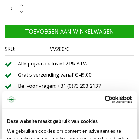
TOEVOEGEN AAN WINKELWAGEN
SKU:
VV280/C
Alle prijzen inclusief 21% BTW
Gratis verzending vanaf € 49,00
Bel voor vragen: +31 (0)73 203 2137
Normaliter binnen 24 uur, nu 24 - 48 uur in NL
INFORMATIE
Deze website maakt gebruik van cookies
We gebruiken cookies om content en advertenties te
Black Hawk vlieger met aluminium paal van 12,5 meter hoog.
Deze vogelverschrikker beweegt, klimt en duikt als een echte
personaliseren, om functies voor social media te bieden