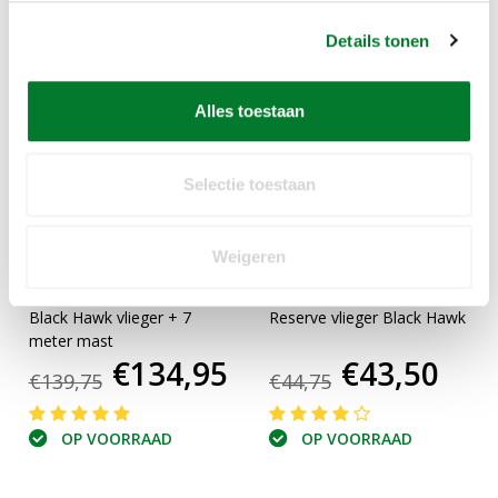
GERELATEERDE PRODUCTEN
Details tonen
Alles toestaan
Selectie toestaan
Weigeren
Sale
Sale
Black Hawk vlieger + 7
Reserve vlieger Black Hawk
meter mast
€134,95
€43,50
€139,75
€44,75
OP VOORRAAD
OP VOORRAAD