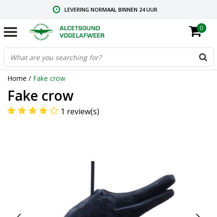
LEVERING NORMAAL BINNEN 24 UUR
0
GRATIS VERZENDING VANAF € 59,00
CONTACT: +31.73.2032137
Home
/
Fake crow
Fake crow
1 review(s)