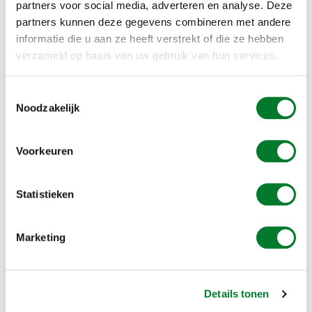
partners voor social media, adverteren en analyse. Deze
Out of stock
partners kunnen deze gegevens combineren met andere
informatie die u aan ze heeft verstrekt of die ze hebben
SKU:
VV220
verzameld op basis van uw gebruik van hun services.
Alle prijzen inclusief 21% BTW
Toestemmingsselectie
Noodzakelijk
Gratis verzending vanaf € 49,00
Bel voor vragen: +31 (0)73 203 2137
Voorkeuren
1-2 weeks
Statistieken
INFORMATION
Marketing
Hang this fake crow upside down and scare off other crows.
Easy to hang from a tonkin stick. Moving the poles regularly
prevents habituation.
Details tonen