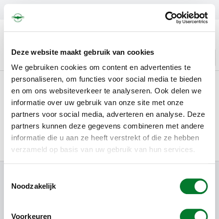
LEVERING NORMAAL BINNEN 24 UUR
0
GRATIS VERZENDING VANAF € 59,00
CONTACT: +31.73.2032137
Deze website maakt gebruik van cookies
We gebruiken cookies om content en advertenties te
personaliseren, om functies voor social media te bieden
Reviews and
en om ons websiteverkeer te analyseren. Ook delen we
references
informatie over uw gebruik van onze site met onze
partners voor social media, adverteren en analyse. Deze
partners kunnen deze gegevens combineren met andere
Home
/
Reviews and references
informatie die u aan ze heeft verstrekt of die ze hebben
verzameld op basis van uw gebruik van hun services.
SUBSCRIBE TO NEWSLETTER
Toestemmingsselectie
Noodzakelijk
Sign up now for additional information or new products
Voorkeuren