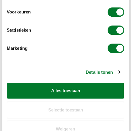
Voorkeuren
ADD TO CART
Statistieken
SKU:
MP90
Marketing
Alle prijzen inclusief 21% BTW
Gratis verzending vanaf € 49,00
Details tonen
Bel voor vragen: +31 (0)73 203 2137
Alles toestaan
1-2 days
Selectie toestaan
REVIEWS
Weigeren