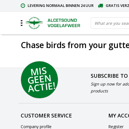
LEVERING NORMAAL BINNEN 24 UUR
GRATIS VERZ
Chase birds from your gutte
MI
S
G
E
E
A
C
TI
N
SUBSCRIBE TO
E!
Sign up now for add
products
CUSTOMER SERVICE
MY AC
Company profile
Register