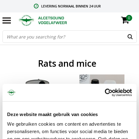
LEVERING NORMAAL BINNEN 24 UUR
0
GRATIS VERZENDING VANAF € 59,00
CONTACT: +31.73.2032137
Rats and mice
Deze website maakt gebruik van cookies
We gebruiken cookies om content en advertenties te
Sale
personaliseren, om functies voor social media te bieden
Rodent trap
Rodent trap - Copy
en om ons websiteverkeer te analyseren. Ook delen we